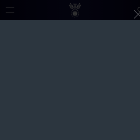
Россия – Иран – 4:4. Пляжный футбол.
II Игры стран СНГ. Минск. СОК
«Олимпийский»
Автор:
Александр Любарский © Общероссийская
общественная организация «Российский футбольный союз»
8 августа 2023
МУЖСКАЯ СБОРНАЯ (ПЛЯЖНЫЙ ФУТБОЛ)
II ИГРЫ СТРАН СНГ
ЗАПРОШЕННОЕ ФОТО