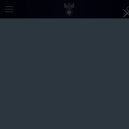
Россия – Иран – 4:4. Пляжный футбол.
II Игры стран СНГ. Минск. СОК
«Олимпийский»
Автор:
Александр Любарский © Общероссийская
общественная организация «Российский футбольный союз»
8 августа 2023
МУЖСКАЯ СБОРНАЯ (ПЛЯЖНЫЙ ФУТБОЛ)
II ИГРЫ СТРАН СНГ
ЗАПРОШЕННОЕ ФОТО