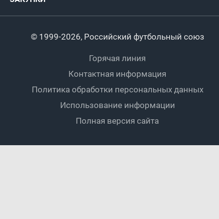
Регионы
Футзал
Студенты
Турниры клубов
Календарный план
Пляжный
Любители
© 1999-2026, Российский футбольный союз
Документы
Мини-футбол
Спортшколы
Горячая линия
Контактная информация
ПОДА-футбол
Дети
Политика обработки персональных данных
Футбольное двоеборье
Ветераны
Использование информации
Полная версия сайта
Интерактивный
Спортсмены с ОВЗ