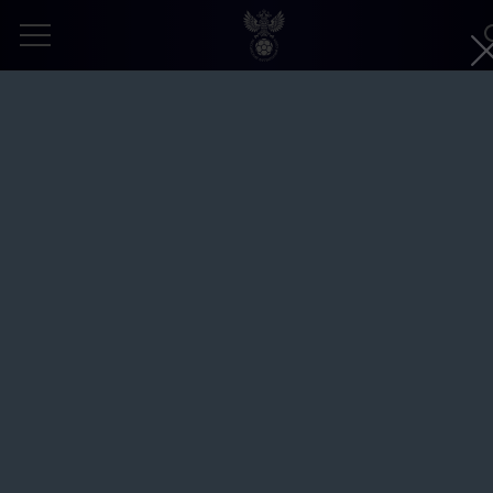
Россия – Иран – 4:4. Пляжный футбол.
II Игры стран СНГ. Минск. СОК
«Олимпийский»
Автор:
Александр Любарский © Общероссийская
общественная организация «Российский футбольный союз»
8 августа 2023
МУЖСКАЯ СБОРНАЯ (ПЛЯЖНЫЙ ФУТБОЛ)
II ИГРЫ СТРАН СНГ
ЗАПРОШЕННОЕ ФОТО