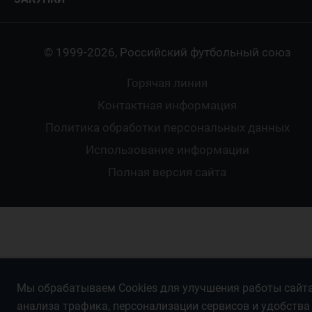
Регионы
Футзал
Студенты
Турниры клубов
Календарный план
Пляжный
Любители
© 1999-2026, Российский футбольный союз
Документы
Мини-футбол
Спортшколы
Горячая линия
Контактная информация
ПОДА-футбол
Дети
Политика обработки персональных данных
Футбольное двоеборье
Ветераны
Использование информации
Полная версия сайта
Интерактивный
Спортсмены с ОВЗ
Мы обрабатываем Cookies для улучшения работы сайта
анализа трафика, персонализации сервисов и удобства