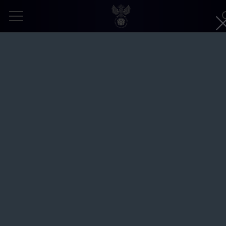
Россия – Иран – 4:4. Пляжный футбол.
II Игры стран СНГ. Минск. СОК
«Олимпийский»
Автор:
Александр Любарский © Общероссийская
общественная организация «Российский футбольный союз»
8 августа 2023
МУЖСКАЯ СБОРНАЯ (ПЛЯЖНЫЙ ФУТБОЛ)
II ИГРЫ СТРАН СНГ
ЗАПРОШЕННОЕ ФОТО