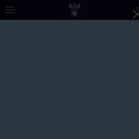
Россия – Иран – 4:4. Пляжный футбол.
II Игры стран СНГ. Минск. СОК
«Олимпийский»
Автор:
Александр Любарский © Общероссийская
общественная организация «Российский футбольный союз»
8 августа 2023
МУЖСКАЯ СБОРНАЯ (ПЛЯЖНЫЙ ФУТБОЛ)
II ИГРЫ СТРАН СНГ
ЗАПРОШЕННОЕ ФОТО