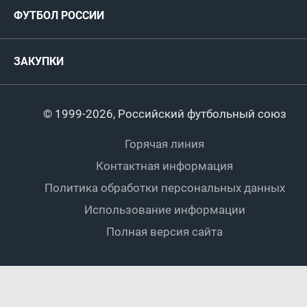
Руководство
Антидопинг
Пляжный футбол
ФУТБОЛ РОССИИ
Международные
Комитеты и комиссии
Спонсоры и партнеры
Титулы и трофеи
Футбол
Женщины
Турниры сборных
ЗАКУПКИ
Регионы
Футзал
Студенты
Турниры клубов
Календарный план
Пляжный
Любители
© 1999-2026, Российский футбольный союз
Документы
Мини-футбол
Спортшколы
Горячая линия
Контактная информация
ПОДА-футбол
Дети
Политика обработки персональных данных
Футбольное двоеборье
Ветераны
Использование информации
Полная версия сайта
Интерактивный
Спортсмены с ОВЗ