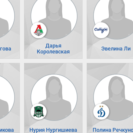
Дарья
гова
Эвелина Ли
Королевская
икова
Нурия Нургишиева
Полина Речкун