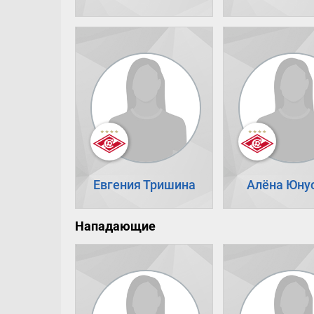
Евгения Тришина
Алёна Юну
Нападающие