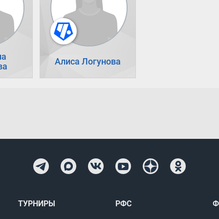
на
Алиса Логунова
ва
ТУРНИРЫ
РФС
Ф