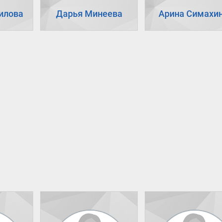
илова
Дарья Минеева
Арина Симахи