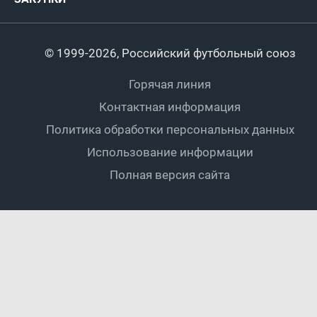
Регионы
Футзал
Студенты
Турниры клубов
Календарный план
Пляжный
Любители
© 1999-2026, Российский футбольный союз
Документы
Мини-футбол
Спортшколы
Горячая линия
Контактная информация
ПОДА-футбол
Дети
Политика обработки персональных данных
Футбольное двоеборье
Ветераны
Использование информации
Полная версия сайта
Интерактивный
Спортсмены с ОВЗ