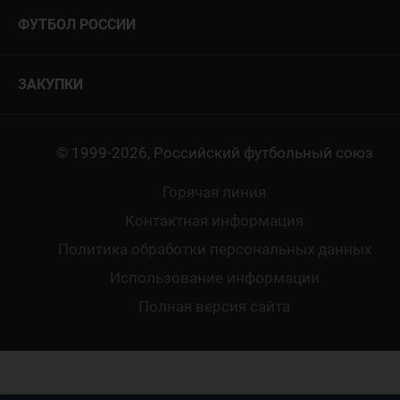
Руководство
Антидопинг
Пляжный футбол
ФУТБОЛ РОССИИ
Международные
Комитеты и комиссии
Спонсоры и партнеры
Титулы и трофеи
Футбол
Женщины
Турниры сборных
ЗАКУПКИ
Регионы
Футзал
Студенты
Турниры клубов
Календарный план
Пляжный
Любители
© 1999-2026, Российский футбольный союз
Документы
Мини-футбол
Спортшколы
Горячая линия
Контактная информация
ПОДА-футбол
Дети
Политика обработки персональных данных
Футбольное двоеборье
Ветераны
Использование информации
Полная версия сайта
Интерактивный
Спортсмены с ОВЗ