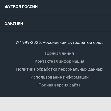
Руководство
Антидопинг
Пляжный футбол
ФУТБОЛ РОССИИ
Международные
Комитеты и комиссии
Спонсоры и партнеры
Титулы и трофеи
Футбол
Женщины
Турниры сборных
ЗАКУПКИ
Регионы
Футзал
Студенты
Турниры клубов
Календарный план
Пляжный
Любители
© 1999-2026, Российский футбольный союз
Документы
Мини-футбол
Спортшколы
Горячая линия
Контактная информация
ПОДА-футбол
Дети
Политика обработки персональных данных
Футбольное двоеборье
Ветераны
Использование информации
Полная версия сайта
Интерактивный
Спортсмены с ОВЗ