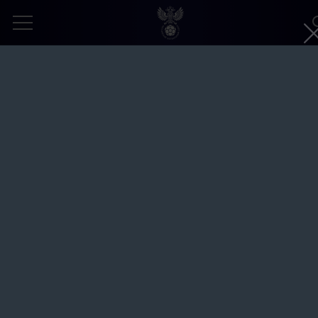
Футбольный квиз на фестивале «Лето 
Москве». Парк «Ходынское поле»
Автор:
Владимир Песня, РФС
29 июня 2026
ТОДУА
БОРИС НИКОНОРОВ
ЗАПРОШЕННОЕ ФОТО