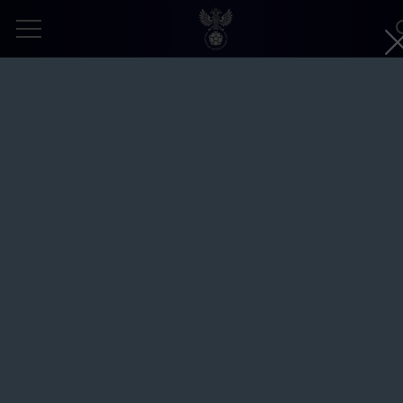
Футбольный квиз на фестивале «Лето 
Москве». Парк «Ходынское поле»
Автор:
Владимир Песня, РФС
29 июня 2026
ТОДУА
БОРИС НИКОНОРОВ
ЗАПРОШЕННОЕ ФОТО