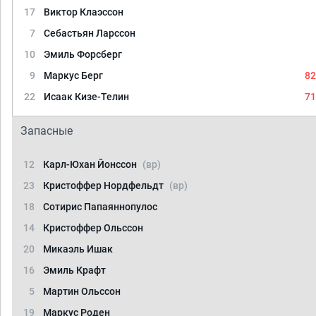
17
Виктор Клаэссон
7
Себастьян Ларссон
10
Эмиль Форсберг
9
Маркус Берг
82
22
Исаак Кизе-Телин
71
Запасные
12
Карл-Юхан Йонссон
(вр)
23
Кристоффер Нордфельдт
(вр)
18
Сотирис Папаяннопулос
14
Кристоффер Ольссон
20
Микаэль Ишак
16
Эмиль Крафт
5
Мартин Ольссон
19
Маркус Роден