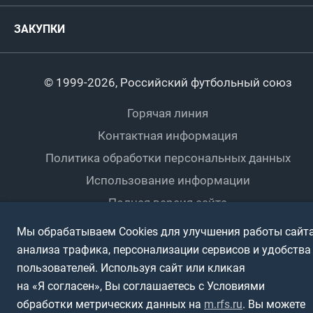
Титулы и трофеи
Футбол
Женщины
Турниры сборных
ЗАКУПКИ
Регионы
Футзал
Студенты
Турниры клубов
Календарный план
Пляжный
Любители
© 1999-2026, Российский футбольный союз
Документы
Мини-футбол
Спортшколы
Горячая линия
Контактная информация
ПОДА-футбол
Дети
Политика обработки персональных данных
Футбольное двоеборье
Ветераны
Использование информации
Полная версия сайта
Интерактивный
Спортсмены с ОВЗ
Мы обрабатываем Cookies для улучшения работы сайта
анализа трафика, персонализации сервисов и удобства
пользователей. Используя сайт или кликая
на «Я согласен», Вы соглашаетесь с Условиями
обработки метрических данных на
m.rfs.ru
. Вы можете