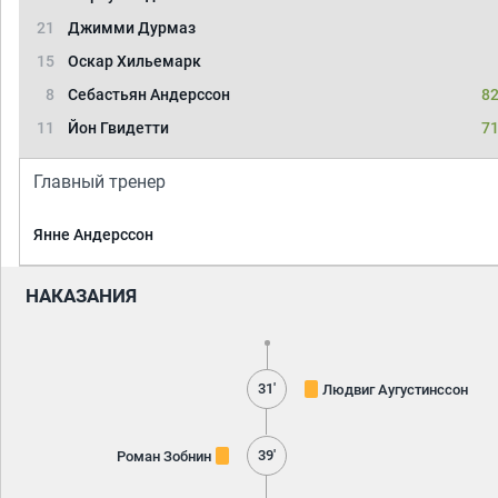
21
Джимми Дурмаз
15
Оскар Хильемарк
8
Себастьян Андерссон
82
11
Йон Гвидетти
71
Главный тренер
Янне Андерссон
НАКАЗАНИЯ
31'
Людвиг Аугустинссон
39'
Роман Зобнин