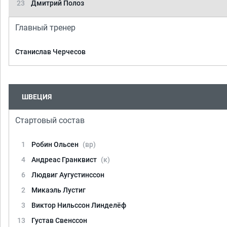
23
Дмитрий Полоз
Главный тренер
Станислав Черчесов
ШВЕЦИЯ
Стартовый состав
1
Робин Ольсен
(вр)
4
Андреас Гранквист
(к)
6
Людвиг Аугустинссон
2
Микаэль Лустиг
3
Виктор Нильссон Линделёф
13
Густав Свенссон