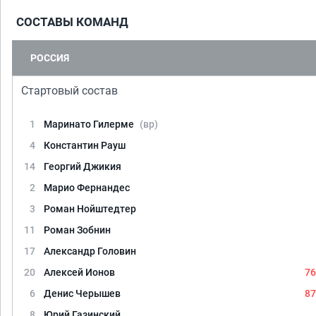
СОСТАВЫ КОМАНД
РОССИЯ
Стартовый состав
1
Маринато Гилерме
(вр)
4
Константин Рауш
14
Георгий Джикия
2
Марио Фернандес
3
Роман Нойштедтер
11
Роман Зобнин
17
Александр Головин
20
Алексей Ионов
76
6
Денис Черышев
87
8
Юрий Газинский