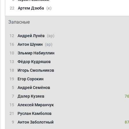
22
Артем Дзюба
(к)
Запасные
12
Андрей Лунёв
(вр)
16
Антон Шунин
(вр)
10
Эльмир Набиуллин
13
Фёдор Кудряшов
18
Игорь Смольников
19
Егор Сорокин
5
Андрей Семёнов
7
Далер Кузяев
76
15
Алексей Миранчук
21
Руслан Камболов
9
Антон Заболотный
87