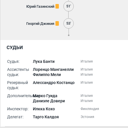
51'
Юрий Газинский
53'
Георгий Джикия
СУДЬИ
Судья:
Лука Банти
Италия
Ассистенты
Лоренцо Манганелли
Италия
судьи:
Филиппо Мели
Италия
Резервный
Алессандро Костанцо
Италия
судья:
Дополнительные:
Марко Гуида
Италия
Даниэле Довери
Италия
Инспектор:
Илкка Кохо
Финляндия
Делегат:
Тарго Калдоя
Эстония