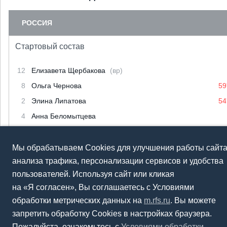
РОССИЯ
Стартовый состав
12
Елизавета Щербакова
(вр)
8
Ольга Чернова
59
2
Элина Липатова
54
4
Анна Беломытцева
6
Алёна Андреева
15
Екатерина Тырышкина
Мы обрабатываем Cookies для улучшения работы сайта
анализа трафика, персонализации сервисов и удобства
16
Елена Тупикина
пользователей. Используя сайт или кликая
9
Арина Колесникова
на «Я согласен», Вы соглашаетесь с Условиями
19
Надежда Смирнова
обработки метрических данных на
m.rfs.ru
. Вы можете
10
Маргарита Черномырдина
(к)
запретить обработку Cookies в настройках браузера.
13
Анастасия Березина
68
Пожалуйста, ознакомьтесь с
Условиями обработки