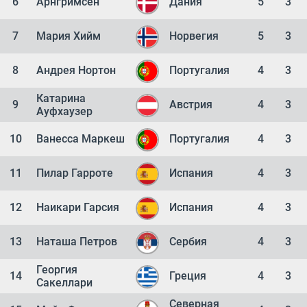
6
Арнгримсен
Дания
5
3
7
Мария Хийм
Норвегия
5
3
8
Андрея Нортон
Португалия
4
3
Катарина
9
Австрия
4
3
Ауфхаузер
10
Ванесса Маркеш
Португалия
4
3
11
Пилар Гарроте
Испания
4
3
12
Наикари Гарсия
Испания
4
3
13
Наташа Петров
Сербия
4
3
Георгия
14
Греция
4
3
Сакеллари
Северная