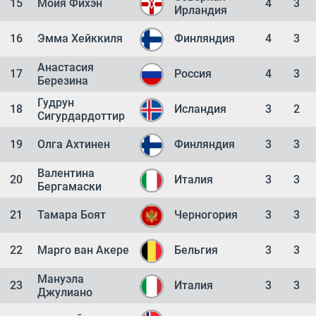
15
Мойя Фихэн
4
3
Ирландия
16
Эмма Хейккиля
Финляндия
4
3
Анастасия
17
Россия
4
3
Березина
Гудрун
18
Исландия
3
2
Сигурдардоттир
19
Олга Ахтинен
Финляндия
3
3
Валентина
20
Италия
3
3
Бергамаски
21
Тамара Боят
Черногория
3
3
22
Марго ван Акере
Бельгия
3
3
Мануэла
23
Италия
3
3
Джулиано