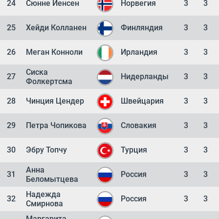
24
Сюнне Йенсен
Норвегия
3
3
25
Хейди Колланен
Финляндия
3
3
26
Меган Конноли
Ирландия
3
3
Сиска
27
Нидерланды
3
3
Фолкертсма
28
Чинция Цендер
Швейцария
3
3
29
Петра Чопикова
Словакия
3
3
30
Эбру Топчу
Турция
3
3
Анна
31
Россия
3
3
Беломытцева
Надежда
32
Россия
3
3
Смирнова
Маргарита