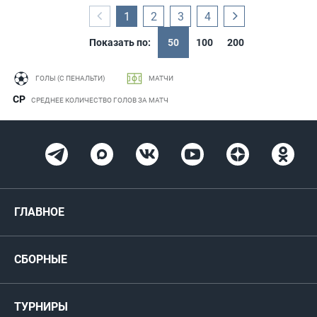
1
2
3
4
Показать по:
50
100
200
ГОЛЫ (С ПЕНАЛЬТИ)
МАТЧИ
СР
СРЕДНЕЕ КОЛИЧЕСТВО ГОЛОВ ЗА МАТЧ
ГЛАВНОЕ
Новости
СБОРНЫЕ
Медиа
Мужские
ТУРНИРЫ
Карта болельщика