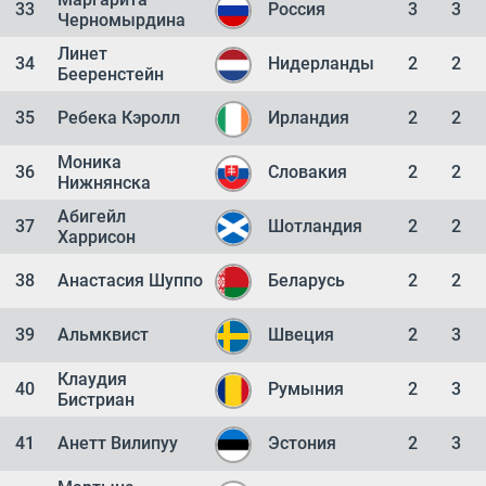
33
Россия
3
3
Черномырдина
Линет
34
Нидерланды
2
2
Бееренстейн
35
Ребека Кэролл
Ирландия
2
2
Моника
36
Словакия
2
2
Нижнянска
Абигейл
37
Шотландия
2
2
Харрисон
38
Анастасия Шуппо
Беларусь
2
2
39
Альмквист
Швеция
2
3
Клаудия
40
Румыния
2
3
Бистриан
41
Анетт Вилипуу
Эстония
2
3