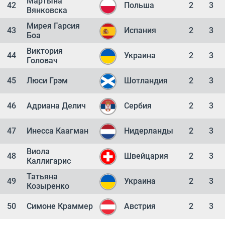
Мартына
42
Польша
2
3
Вянковска
Мирея Гарсия
43
Испания
2
3
Боа
Виктория
44
Украина
2
3
Головач
45
Люси Грэм
Шотландия
2
3
46
Адриана Делич
Сербия
2
3
47
Инесса Каагман
Нидерланды
2
3
Виола
48
Швейцария
2
3
Каллигарис
Татьяна
49
Украина
2
3
Козыренко
50
Симоне Краммер
Австрия
2
3