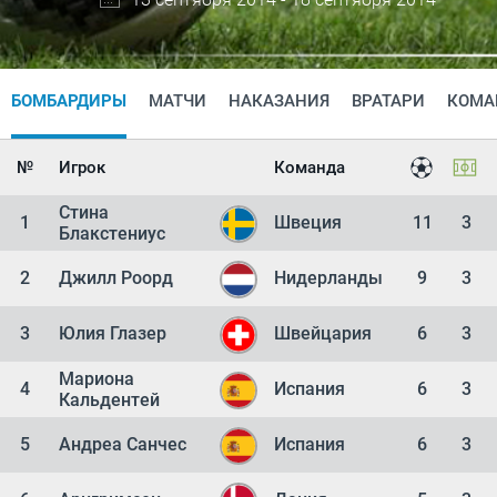
БОМБАРДИРЫ
МАТЧИ
НАКАЗАНИЯ
ВРАТАРИ
КОМА
№
Игрок
Команда
Стина
1
Швеция
11
3
Блакстениус
2
Джилл Роорд
Нидерланды
9
3
3
Юлия Глазер
Швейцария
6
3
Мариона
4
Испания
6
3
Кальдентей
5
Андреа Санчес
Испания
6
3