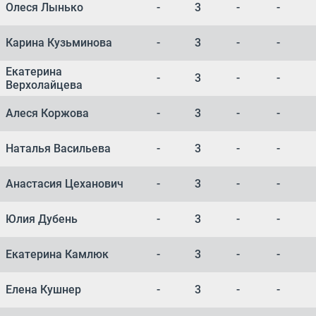
Олеся Лынько
-
3
-
-
Карина Кузьминова
-
3
-
-
Екатерина
-
3
-
-
Верхолайцева
Алеся Коржова
-
3
-
-
Наталья Васильева
-
3
-
-
Анастасия Цеханович
-
3
-
-
Юлия Дубень
-
3
-
-
Екатерина Камлюк
-
3
-
-
Елена Кушнер
-
3
-
-