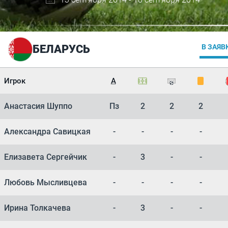
БЕЛАРУСЬ
В ЗАЯВ
Игрок
А
Анастасия Шуппо
Пз
2
2
2
Александра Савицкая
-
-
-
-
Елизавета Сергейчик
-
3
-
-
Любовь Мысливцева
-
-
-
-
Ирина Толкачева
-
3
-
-