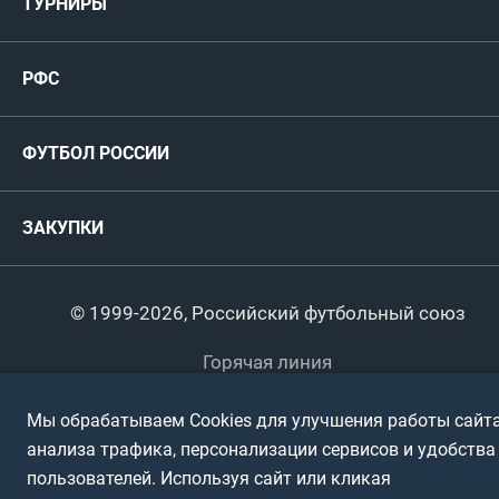
ТУРНИРЫ
Карта болельщика
Женские
РФС
Пресс-центр
РФС
Футзал
ФИФА/УЕФА
Руководство
Антидопинг
Пляжный футбол
ФУТБОЛ РОССИИ
Международные
Комитеты и комиссии
Спонсоры и партнеры
Титулы и трофеи
Футбол
Женщины
Турниры сборных
ЗАКУПКИ
Регионы
Футзал
Студенты
Турниры клубов
Календарный план
Пляжный
Любители
© 1999-2026, Российский футбольный союз
Документы
Мини-футбол
Спортшколы
Горячая линия
Контактная информация
ПОДА-футбол
Дети
Мы обрабатываем Cookies для улучшения работы сайта
Политика обработки персональных данных
анализа трафика, персонализации сервисов и удобства
Футбольное двоеборье
Ветераны
Использование информации
пользователей. Используя сайт или кликая