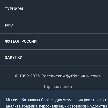
Мужские
ТУРНИРЫ
Карта болельщика
Женские
РФС
Пресс-центр
РФС
Футзал
ФИФА/УЕФА
Руководство
Антидопинг
Пляжный футбол
ФУТБОЛ РОССИИ
Международные
Комитеты и комиссии
Спонсоры и партнеры
Титулы и трофеи
Футбол
Женщины
Турниры сборных
ЗАКУПКИ
Регионы
Футзал
Студенты
Турниры клубов
Календарный план
Пляжный
Любители
© 1999-2026, Российский футбольный союз
Документы
Мини-футбол
Спортшколы
Горячая линия
Контактная информация
ПОДА-футбол
Дети
Мы обрабатываем Cookies для улучшения работы сайта
Политика обработки персональных данных
анализа трафика, персонализации сервисов и удобства
Футбольное двоеборье
Ветераны