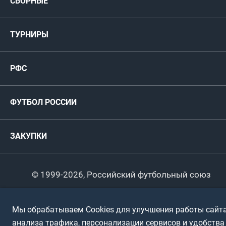
СБОРНЫЕ
Медиа
Мужские
ТУРНИРЫ
Карта болельщика
Женские
РФС
Пресс-центр
РФС
Футзал
ФИФА/УЕФА
Руководство
Антидопинг
Пляжный футбол
ФУТБОЛ РОССИИ
Международные
Комитеты и комиссии
Спонсоры и партнеры
Титулы и трофеи
Футбол
Женщины
Турниры сборных
ЗАКУПКИ
Регионы
Футзал
Студенты
Турниры клубов
Календарный план
Пляжный
Любители
© 1999-2026, Российский футбольный союз
Документы
Мини-футбол
Спортшколы
Горячая линия
Мы обрабатываем Cookies для улучшения работы сайта
Контактная информация
ПОДА-футбол
Дети
анализа трафика, персонализации сервисов и удобства