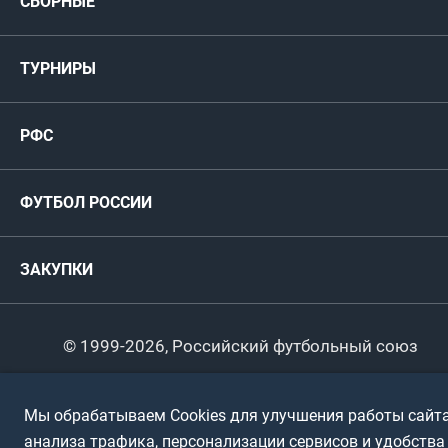
СБОРНЫЕ
Медиа
Мужские
ТУРНИРЫ
Карта болельщика
Женские
РФС
Пресс-центр
РФС
Футзал
ФИФА/УЕФА
Руководство
Антидопинг
Пляжный футбол
ФУТБОЛ РОССИИ
Международные
Комитеты и комиссии
Спонсоры и партнеры
Титулы и трофеи
Футбол
Женщины
Турниры сборных
ЗАКУПКИ
Регионы
Футзал
Студенты
Турниры клубов
Календарный план
Пляжный
Любители
© 1999-2026, Российский футбольный союз
Документы
Мини-футбол
Спортшколы
Горячая линия
Мы обрабатываем Cookies для улучшения работы сайта
Контактная информация
ПОДА-футбол
Дети
анализа трафика, персонализации сервисов и удобства