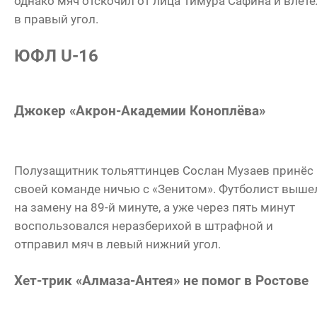
однако мяч отскочил от лица Тимура Сафина и влете
в правый угол.
ЮФЛ U-16
Джокер «Акрон-Академии Коноплёва»
Полузащитник тольяттинцев Сослан Музаев принёс
своей команде ничью с «Зенитом». Футболист выше
на замену на 89-й минуте, а уже через пять минут
воспользовался неразберихой в штрафной и
отправил мяч в левый нижний угол.
Хет-трик «Алмаза-Антея» не помог в Ростове