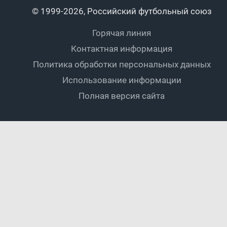
Пляжный
Любители
© 1999-2026, Российский футбольный союз
Документы
Мини-футбол
Спортшколы
Горячая линия
Контактная информация
ПОДА-футбол
Дети
Политика обработки персональных данных
Футбольное двоеборье
Ветераны
Использование информации
Полная версия сайта
Интерактивный
Спортсмены с ОВЗ