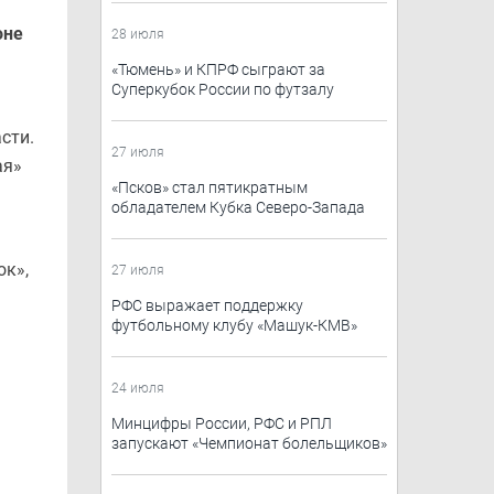
оне
28 июля
​«Тюмень»​ и КПРФ сыграют за
Суперкубок России по футзалу
сти.
27 июля
ая»
«Псков» стал пятикратным
обладателем Кубка Северо-Запада
ок»,
27 июля
РФС выражает поддержку
футбольному клубу «Машук-КМВ»
24 июля
Минцифры России, РФС и РПЛ
запускают «Чемпионат болельщиков»