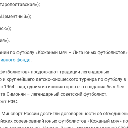
тарополтавская»);
«Цементный»);
ск»);
ия»).
аний по футболу «Кожаный мяч – Лига юных футболистов»
тивного фонда
.
футболистов» продолжают традиции легендарных
 и крупнейшего детско-юношеского турнира по футболу в
с 1964 года, одним из инициаторов его создания был Лев
ита Симонян – легендарный советский футболист,
ент РФС.
и Минспорт России достигли договорённости об объединен
ийских соревнований юных футболистов «Кожаный мяч» п