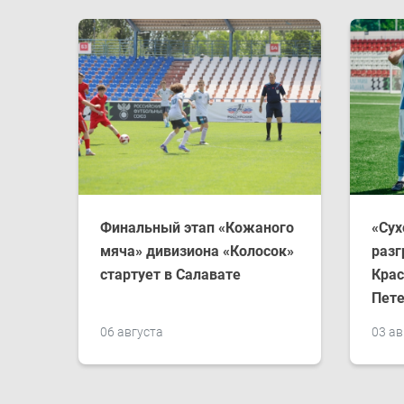
Финальный этап «Кожаного
«Сух
мяча» дивизиона «Колосок»
разг
стартует в Салавате
Крас
Пете
06 августа
03 ав