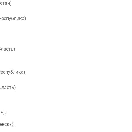
стан)
Республика)
бласть)
Республика)
бласть)
»);
вск»);