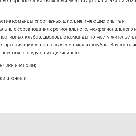
ных соревнований «Кожаный мяч» стартовали весной 202
астие команды спортивных школ, не имеющих опыта и
альных соревнованиях регионального, межрегионального 
спортивных клубов, дворовые команды по месту жительств
 организаций и школьных спортивных клубов. Возрастны
оревнуются в следующих дивизионах:
льчики и юноши;
ки и юноши;