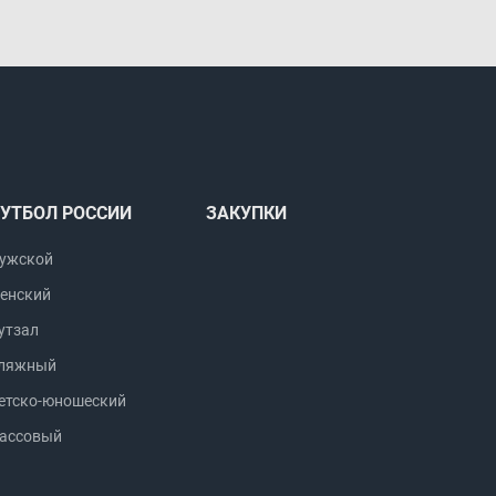
УТБОЛ РОССИИ
ЗАКУПКИ
ужской
енский
утзал
ляжный
етско-юношеский
ассовый