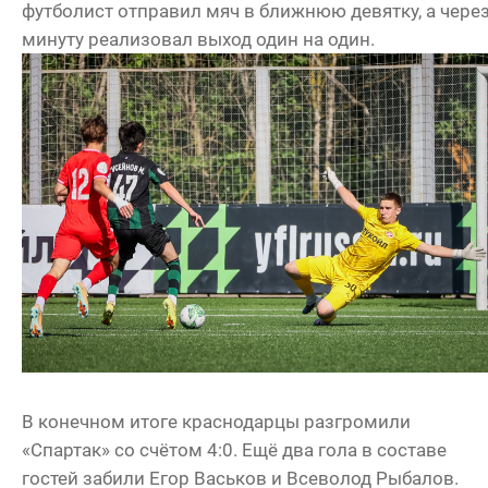
футболист отправил мяч в ближнюю девятку, а чере
минуту реализовал выход один на один.
В конечном итоге краснодарцы разгромили
«Спартак» со счётом 4:0. Ещё два гола в составе
гостей забили Егор Васьков и Всеволод Рыбалов.