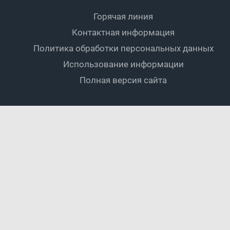
Документы
Мини-футбол
Спортшколы
Горячая линия
Контактная информация
ПОДА-футбол
Дети
Политика обработки персональных данных
Футбольное двоеборье
Ветераны
Использование информации
Полная версия сайта
Интерактивный
Спортсмены с ОВЗ