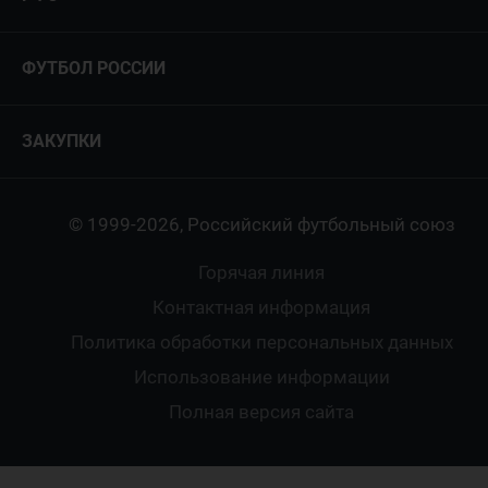
ФИФА/УЕФА
Руководство
Антидопинг
Пляжный футбол
ФУТБОЛ РОССИИ
Международные
Комитеты и комиссии
Спонсоры и партнеры
Титулы и трофеи
Футбол
Женщины
Турниры сборных
ЗАКУПКИ
Регионы
Футзал
Студенты
Турниры клубов
Календарный план
Пляжный
Любители
© 1999-2026, Российский футбольный союз
Документы
Мини-футбол
Спортшколы
Горячая линия
Контактная информация
ПОДА-футбол
Дети
Политика обработки персональных данных
Футбольное двоеборье
Ветераны
Использование информации
Полная версия сайта
Интерактивный
Спортсмены с ОВЗ