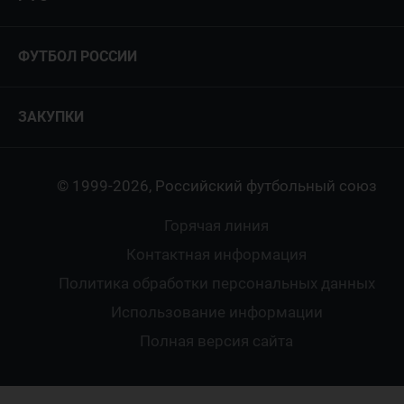
ФИФА/УЕФА
Руководство
Антидопинг
Пляжный футбол
ФУТБОЛ РОССИИ
Международные
Комитеты и комиссии
Спонсоры и партнеры
Титулы и трофеи
Футбол
Женщины
Турниры сборных
ЗАКУПКИ
Регионы
Футзал
Студенты
Турниры клубов
Календарный план
Пляжный
Любители
© 1999-2026, Российский футбольный союз
Документы
Мини-футбол
Спортшколы
Горячая линия
Контактная информация
ПОДА-футбол
Дети
Политика обработки персональных данных
Футбольное двоеборье
Ветераны
Использование информации
Полная версия сайта
Интерактивный
Спортсмены с ОВЗ