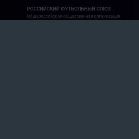
РОССИЙСКИЙ ФУТБОЛЬНЫЙ СОЮЗ
Общероссийская общественная организация
ГЛАВНОЕ
СБОРНЫЕ
ТУРНИР
Медиатека
Футбольный фестиваль «Урок 
Автор:
ВДЦ «Океан»
30 июня 2026
ФУТБОЛ В ШКОЛЕ
ЗАПРОШЕННОЕ ФОТО