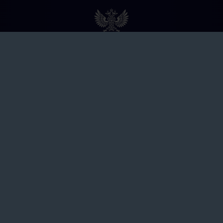
Ы
РФС
футбола». Владивосток