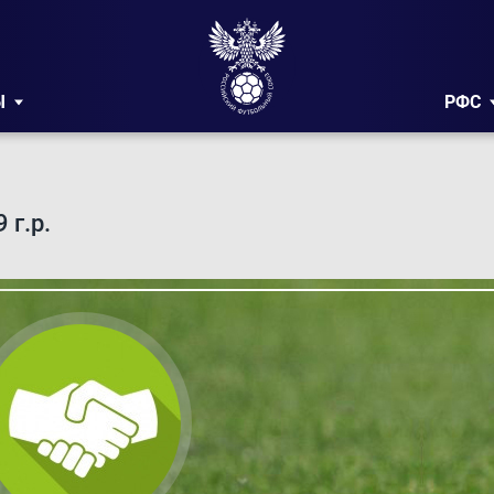
Ы
РФС
г.р.