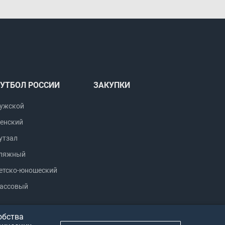
УТБОЛ РОССИИ
ЗАКУПКИ
ужской
енский
утзал
ляжный
етско-юношеский
ассовый
обства