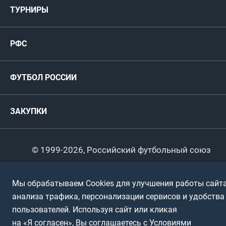
ТУРНИРЫ
Карта болельщика
Женские
РФС
Пресс-центр
РФС
Футзал
ФИФА/УЕФА
Руководство
Антидопинг
Пляжный футбол
ФУТБОЛ РОССИИ
Международные
Комитеты и комиссии
Спонсоры и партнеры
Титулы и трофеи
Футбол
Женщины
Турниры сборных
ЗАКУПКИ
Регионы
Футзал
Студенты
Турниры клубов
Календарный план
Пляжный
Любители
© 1999-2026, Российский футбольный союз
Документы
Мини-футбол
Спортшколы
Горячая линия
Мы обрабатываем Cookies для улучшения работы сайта
Контактная информация
ПОДА-футбол
Дети
анализа трафика, персонализации сервисов и удобства
Политика обработки персональных данных
пользователей. Используя сайт или кликая
Футбольное двоеборье
Ветераны
Использование информации
на «Я согласен», Вы соглашаетесь с Условиями