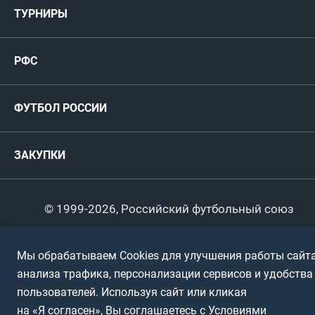
ТУРНИРЫ
Карта болельщика
Женские
РФС
Пресс-центр
РФС
Футзал
ФИФА/УЕФА
Руководство
Антидопинг
Пляжный футбол
ФУТБОЛ РОССИИ
Международные
Комитеты и комиссии
Спонсоры и партнеры
Титулы и трофеи
Футбол
Женщины
Турниры сборных
ЗАКУПКИ
Регионы
Футзал
Студенты
Турниры клубов
Календарный план
Пляжный
Любители
© 1999-2026, Российский футбольный союз
Документы
Мини-футбол
Спортшколы
Горячая линия
Мы обрабатываем Cookies для улучшения работы сайта
Контактная информация
ПОДА-футбол
Дети
анализа трафика, персонализации сервисов и удобства
Политика обработки персональных данных
пользователей. Используя сайт или кликая
Футбольное двоеборье
Ветераны
Использование информации
на «Я согласен», Вы соглашаетесь с Условиями