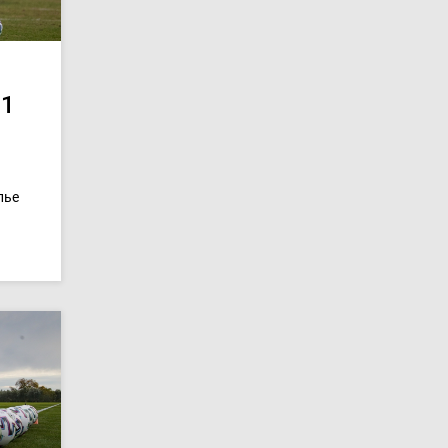
21
лье