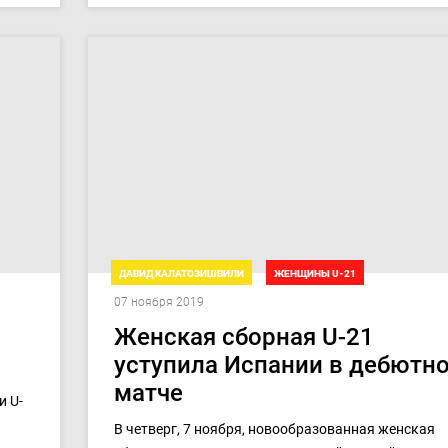
ДАВИД КАЛАТОЗИШВИЛИ
ЖЕНЩИНЫ U-21
07 ноября 2019
ТОВАРИЩЕСКИЕ МАТЧИ. ДЕВУШКИ U-21
Женская сборная U-21
уступила Испании в дебютн
матче
и U-
В четверг, 7 ноября, новообразованная женская