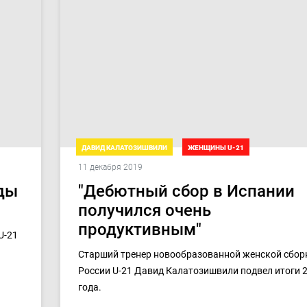
ДАВИД КАЛАТОЗИШВИЛИ
ЖЕНЩИНЫ U-21
11 декабря 2019
ТОВАРИЩЕСКИЕ МАТЧИ. ДЕВУШКИ U-21
ды
"Дебютный сбор в Испании
получился очень
продуктивным"
U-21
Старший тренер новообразованной женской сбор
России U-21 Давид Калатозишвили подвел итоги 
года.