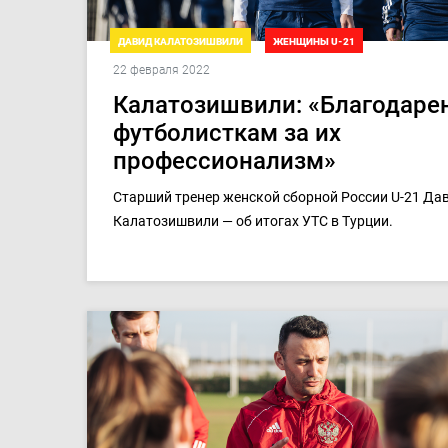
ДАВИД КАЛАТОЗИШВИЛИ
ЖЕНЩИНЫ U-21
22 февраля 2022
ТОВАРИЩЕСКИЕ МАТЧИ. ДЕВУШКИ U-21
Калатозишвили: «Благодаре
футболисткам за их
профессионализм»
Старший тренер женской сборной России U-21 Да
Калатозишвили — об итогах УТС в Турции.