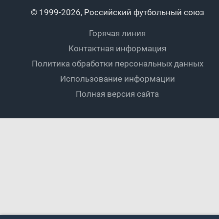
Пляжный
Любители
© 1999-2026, Российский футбольный союз
Документы
Мини-футбол
Спортшколы
Горячая линия
Контактная информация
ПОДА-футбол
Дети
Политика обработки персональных данных
Футбольное двоеборье
Ветераны
Использование информации
Полная версия сайта
Интерактивный
Спортсмены с ОВЗ