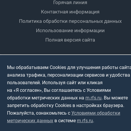
Мини-футбол
Спортшколы
Горячая линия
Контактная информация
ПОДА-футбол
Дети
Политика обработки персональных данных
Футбольное двоеборье
Ветераны
Использование информации
Полная версия сайта
Интерактивный
Спортсмены с ОВЗ
Мы обрабатываем Cookies для улучшения работы сайта
анализа трафика, персонализации сервисов и удобства
пользователей. Используя сайт или кликая
на «Я согласен», Вы соглашаетесь с Условиями
обработки метрических данных на
m.rfs.ru
. Вы можете
запретить обработку Cookies в настройках браузера.
Пожалуйста, ознакомьтесь с
Условиями обработки
метрических данных
в системе
m.rfs.ru
.