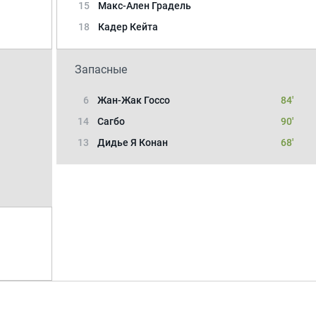
15
Макс-Ален Градель
18
Кадер Кейта
Запасные
6
Жан-Жак Госсо
84'
14
Сагбо
90'
13
Дидье Я Конан
68'