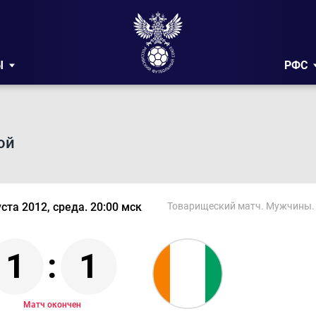
Ы
РФС
ой
уста 2012, среда. 20:00 мск
Товарищеский матч. Мужчины. 
1
:
1
Матч окончен