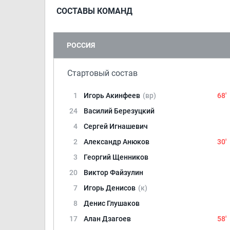
СОСТАВЫ КОМАНД
РОССИЯ
Стартовый состав
1
Игорь Акинфеев
(вр)
68'
24
Василий Березуцкий
4
Сергей Игнашевич
2
Александр Анюков
30'
3
Георгий Щенников
20
Виктор Файзулин
7
Игорь Денисов
(к)
8
Денис Глушаков
17
Алан Дзагоев
58'