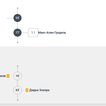
55'
77'
1:1
Макс-Ален Градель
аков
16'
63'
Дидье Зокора