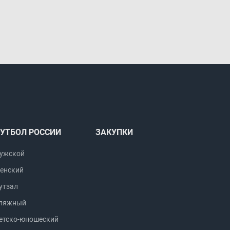
УТБОЛ РОССИИ
ЗАКУПКИ
ужской
енский
утзал
ляжный
етско-юношеский