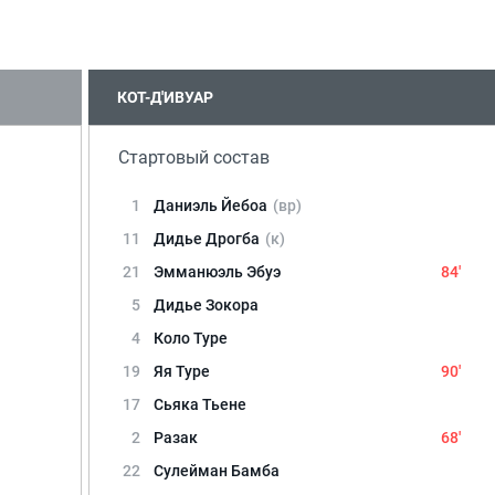
КОТ-Д'ИВУАР
Стартовый состав
1
Даниэль Йебоа
(вр)
11
Дидье Дрогба
(к)
21
Эмманюэль Эбуэ
84'
5
Дидье Зокора
4
Коло Туре
19
Яя Туре
90'
17
Сьяка Тьене
2
Разак
68'
22
Сулейман Бамба