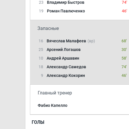
23
Владимир Быстров
74'
19
Роман Павлюченко
46'
Запасные
16
Вячеслав Малафеев
(вр)
68'
25
Арсений Логашов
30'
10
Андрей Аршавин
58'
18
Александр Самедов
74'
9
Александр Кокорин
46'
Главный тренер
Фабио Капелло
ГОЛЫ