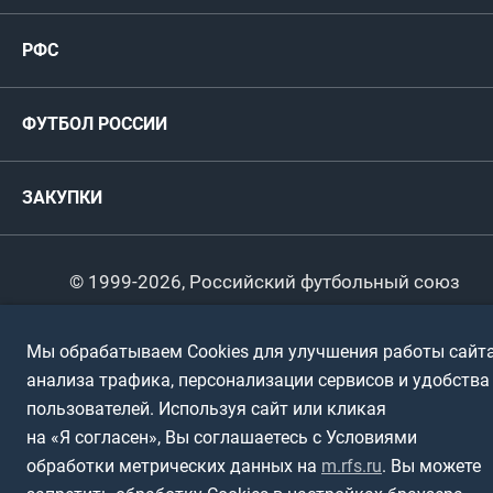
Женские
РФС
Пресс-центр
РФС
Футзал
ФИФА/УЕФА
Руководство
Антидопинг
Пляжный футбол
ФУТБОЛ РОССИИ
Международные
Комитеты и комиссии
Спонсоры и партнеры
Титулы и трофеи
Футбол
Женщины
Турниры сборных
ЗАКУПКИ
Регионы
Футзал
Студенты
Турниры клубов
Календарный план
Пляжный
Любители
© 1999-2026, Российский футбольный союз
Документы
Мини-футбол
Спортшколы
Горячая линия
Мы обрабатываем Cookies для улучшения работы сайта
Контактная информация
ПОДА-футбол
Дети
анализа трафика, персонализации сервисов и удобства
Политика обработки персональных данных
пользователей. Используя сайт или кликая
Футбольное двоеборье
Ветераны
Использование информации
на «Я согласен», Вы соглашаетесь с Условиями
обработки метрических данных на
m.rfs.ru
. Вы можете
Полная версия сайта
Интерактивный
Спортсмены с ОВЗ