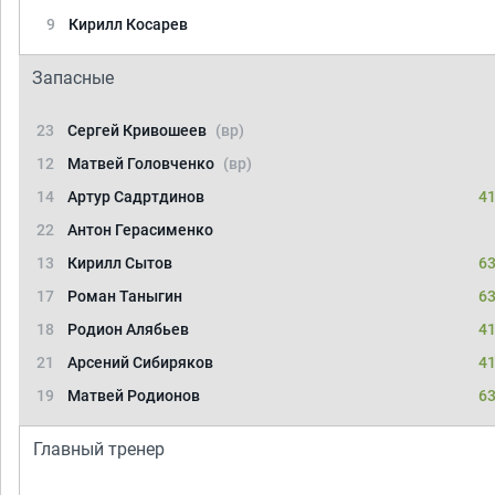
9
Кирилл Косарев
Запасные
23
Сергей Кривошеев
(вр)
12
Матвей Головченко
(вр)
14
Артур Садртдинов
41
22
Антон Герасименко
13
Кирилл Сытов
63
17
Роман Таныгин
63
18
Родион Алябьев
41
21
Арсений Сибиряков
41
19
Матвей Родионов
63
Главный тренер