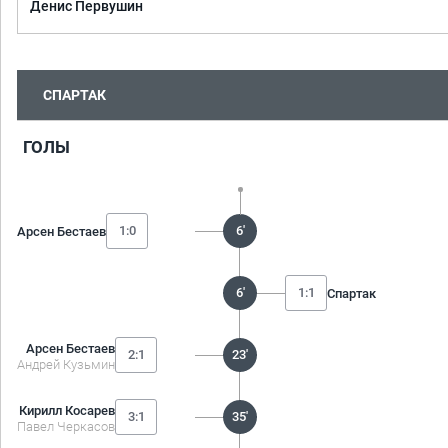
Денис Первушин
СПАРТАК
ГОЛЫ
1:0
6'
Арсен Бестаев
6'
1:1
Спартак
Арсен Бестаев
2:1
23'
Андрей Кузьмин
Кирилл Косарев
3:1
35'
Павел Черкасов