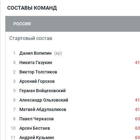
СОСТАВЫ КОМАНД
РОССИЯ
Стартовый состав
1
Данил Вопилин
(вр)
4
Никита Газукин
41
2
Виктор Толстиков
3
Арсений Горохов
5
Герман Войцеховский
6
Александр Ольховский
41
7
Матвей Абдулхаликов
41
8
Павел Черкасов
63
10
Арсен Бестаев
63
11
Андрей Кузьмин
63