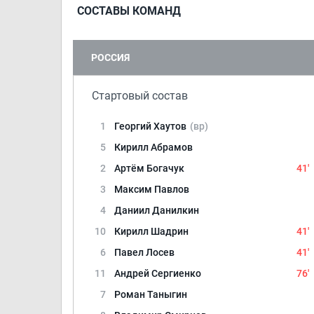
СОСТАВЫ КОМАНД
РОССИЯ
Стартовый состав
1
Георгий Хаутов
(вр)
5
Кирилл Абрамов
2
Артём Богачук
41'
3
Максим Павлов
4
Даниил Данилкин
10
Кирилл Шадрин
41'
6
Павел Лосев
41'
11
Андрей Сергиенко
76'
7
Роман Таныгин