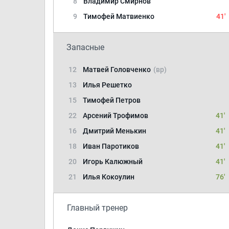
8
Владимир Смирнов
9
Тимофей Матвиенко
41'
Запасные
12
Матвей Головченко
(вр)
13
Илья Решетко
15
Тимофей Петров
22
Арсений Трофимов
41'
16
Дмитрий Менькин
41'
18
Иван Паротиков
41'
20
Игорь Калюжный
41'
21
Илья Кокоулин
76'
Главный тренер