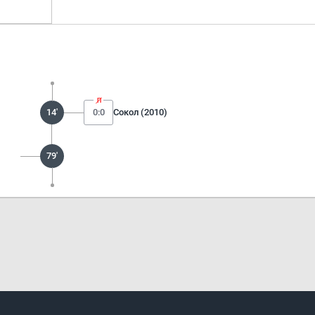
14'
0:0
Сокол (2010)
79'