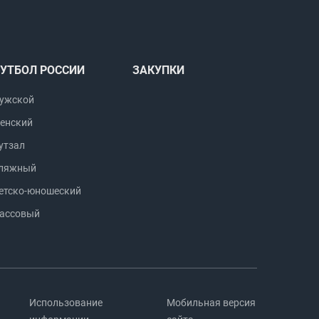
УТБОЛ РОССИИ
ЗАКУПКИ
ужской
енский
утзал
ляжный
етско-юношеский
ассовый
Использование
Мобильная версия