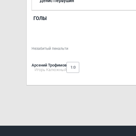
Денис Первушин
ГОЛЫ
Незабитый пенальти
Арсений Трофимов
1:0
Игорь Калюжный