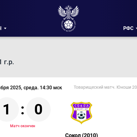
Ы
РФС
г.р.
ября 2025, среда. 14:30 мск
Товарищеский матч. Юноши 20
1
:
0
Матч окончен
Сокол (2010)