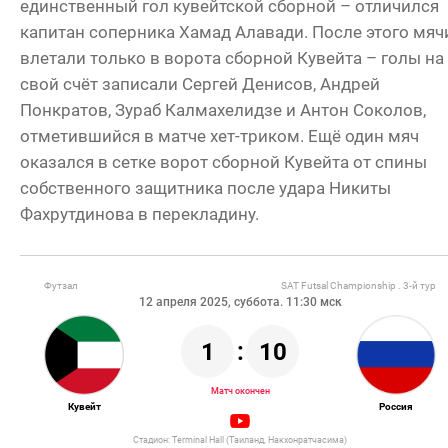
единственный гол кувейтской сборной – отличился
капитан соперника Хамад Алавади. После этого мяч
влетали только в ворота сборной Кувейта – голы на
свой счёт записали Сергей Денисов, Андрей
Понкратов, Зураб Калмахелидзе и Антон Соколов,
отметившийся в матче хет-триком. Ещё один мяч
оказался в сетке ворот сборной Кувейта от спины
собственного защитника после удара Никиты
Фахрутдинова в перекладину.
Футзал
SAT Futsal Championship . 3-й тур
12 апреля 2025, суббота. 11:30 мск
1
:
10
Матч окончен
Кувейт
Россия
Стадион: Terminal Hall (Таиланд, Накхонратчасима)