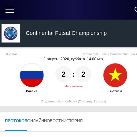
Continental Futsal Championship
Футзал
Continental Futsal Championship. 1-й 
1 августа 2026, суббота. 14:00 мск
2
:
2
Матч окончен
Россия
Вьетнам
Стадион: ​«Нонтхабури»​​ (Таиланд, Бангкок)
ПРОТОКОЛ
ОНЛАЙН
НОВОСТИ
ИСТОРИЯ