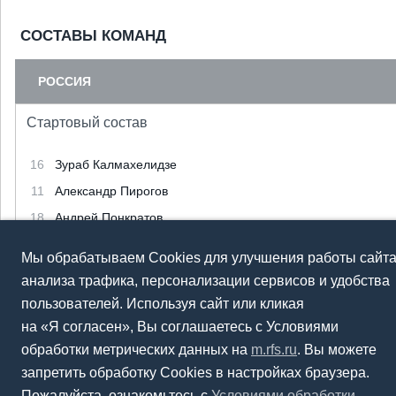
СОСТАВЫ КОМАНД
РОССИЯ
Стартовый состав
16
Зураб Калмахелидзе
11
Александр Пирогов
18
Андрей Понкратов
5
Дмитрий Зайцев
Мы обрабатываем Cookies для улучшения работы сайта
10
Артем Ниязов
анализа трафика, персонализации сервисов и удобства
пользователей. Используя сайт или кликая
Запасные
на «Я согласен», Вы соглашаетесь с Условиями
обработки метрических данных на
m.rfs.ru
. Вы можете
1
Кирилл Щурок
(вр)
запретить обработку Cookies в настройках браузера.
15
Григорий Валеев
Пожалуйста, ознакомьтесь с
Условиями обработки