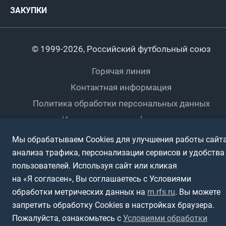
Турниры сборных
ЗАКУПКИ
Регионы
Футзал
Студенты
Турниры клубов
Календарный план
Пляжный
Любители
© 1999-2026, Российский футбольный союз
Документы
Мини-футбол
Спортшколы
Горячая линия
Контактная информация
ПОДА-футбол
Дети
Политика обработки персональных данных
Футбольное двоеборье
Ветераны
Использование информации
Полная версия сайта
Интерактивный
Спортсмены с ОВЗ
Мы обрабатываем Cookies для улучшения работы сайта
анализа трафика, персонализации сервисов и удобства
пользователей. Используя сайт или кликая
на «Я согласен», Вы соглашаетесь с Условиями
обработки метрических данных на
m.rfs.ru
. Вы можете
запретить обработку Cookies в настройках браузера.
Пожалуйста, ознакомьтесь с
Условиями обработки