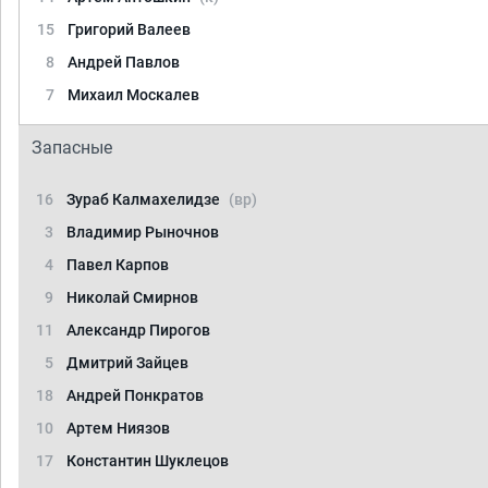
15
Григорий Валеев
8
Андрей Павлов
7
Михаил Москалев
Запасные
16
Зураб Калмахелидзе
(вр)
3
Владимир Рыночнов
4
Павел Карпов
9
Николай Смирнов
11
Александр Пирогов
5
Дмитрий Зайцев
18
Андрей Понкратов
10
Артем Ниязов
17
Константин Шуклецов