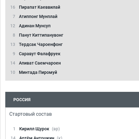
16
Пирапат Каеввилай
7
Атиппонг Мунплай
12
Адинан Мунсуп
8
Панут Киттипанувонг
13
Тердсак Чароенфонг
9
Саравут Фалафруек
14
Апиват Саемчароен
10
Минтада Пиромуй
РОССИЯ
Стартовый состав
1
Кирилл Щурок
(вр)
14
Артём Антошкин
(к)