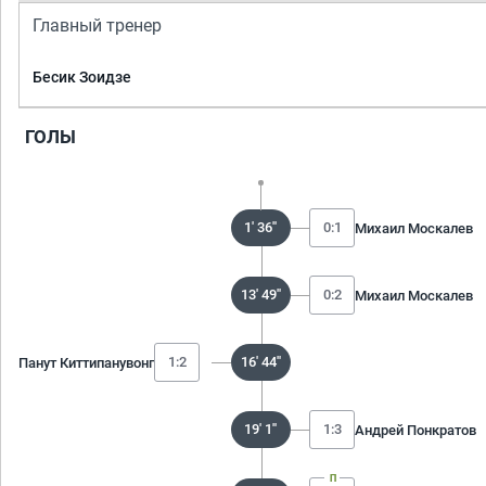
Главный тренер
Бесик Зоидзе
ГОЛЫ
1' 36''
0:1
Михаил Москалев
13' 49''
0:2
Михаил Москалев
1:2
16' 44''
Панут Киттипанувонг
19' 1''
1:3
Андрей Понкратов