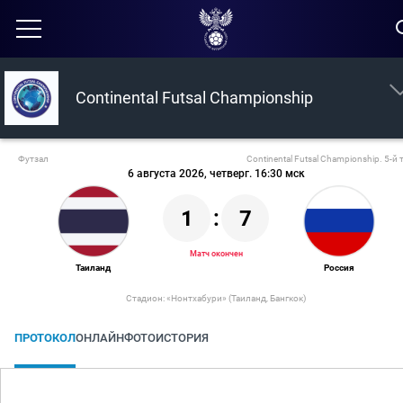
Continental Futsal Championship
Футзал
Continental Futsal Championship. 5-й 
6 августа 2026, четверг. 16:30 мск
1
:
7
Матч окончен
Таиланд
Россия
Стадион: ​«Нонтхабури»​​ (Таиланд, Бангкок)
ПРОТОКОЛ
ОНЛАЙН
ФОТО
ИСТОРИЯ