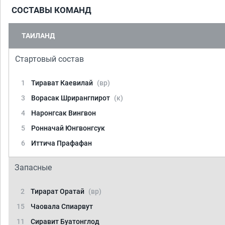
СОСТАВЫ КОМАНД
ТАИЛАНД
Стартовый состав
1
Тирават Каевилай
(вр)
3
Ворасак Шрирангпирот
(к)
4
Наронгсак Вингвон
5
Ронначай Юнгвонгсук
6
Иттича Прафафан
Запасные
2
Тирарат Оратай
(вр)
15
Чаовала Спиарвут
11
Сиравит Буатонглод