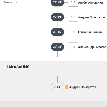
21' 38''
1:4
Артём Антошкин
Пенальти
27' 49''
1:5
Андрей Понкратов
38' 15''
1:6
Григорий Валеев
39' 25''
1:7
Александр Пирогов
НАКАЗАНИЯ
9' 14''
Андрей Понкратов