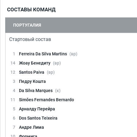
СОСТАВЫ КОМАНД
ПОРТУГАЛИЯ
Стартовый состав
1
Ferreira Da Silva Martins
(вр)
14
Жоау Бенедиту
(вр)
12
Santos Paiva
(вр)
3
Педру Кошта
4
Da Silva Marques
(к)
11
Simões Fernandes Bernardo
5
Арналду Перейра
6
Dos Santos Teixeira
7
Андре Лима
10
Формига