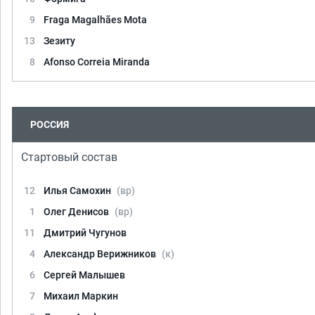
9
Fraga Magalhães Mota
13
Зезиту
8
Afonso Correia Miranda
РОССИЯ
Стартовый состав
12
Илья Самохин
(вр)
1
Олег Денисов
(вр)
11
Дмитрий Чугунов
4
Александр Верижников
(к)
6
Сергей Малышев
7
Михаил Маркин