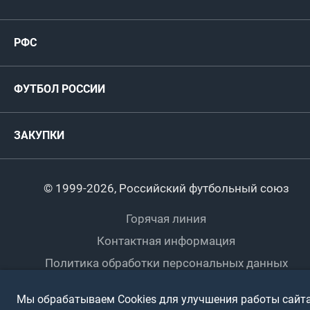
Женские
РФС
Пресс-центр
РФС
Футзал
ФИФА/УЕФА
Руководство
Антидопинг
Пляжный футбол
ФУТБОЛ РОССИИ
Международные
Комитеты и комиссии
Спонсоры и партнеры
Титулы и трофеи
Футбол
Женщины
Турниры сборных
ЗАКУПКИ
Регионы
Футзал
Студенты
Турниры клубов
Календарный план
Пляжный
Любители
© 1999-2026, Российский футбольный союз
Документы
Мини-футбол
Спортшколы
Горячая линия
Контактная информация
ПОДА-футбол
Дети
Политика обработки персональных данных
Футбольное двоеборье
Ветераны
Использование информации
Мы обрабатываем Cookies для улучшения работы сайта
Полная версия сайта