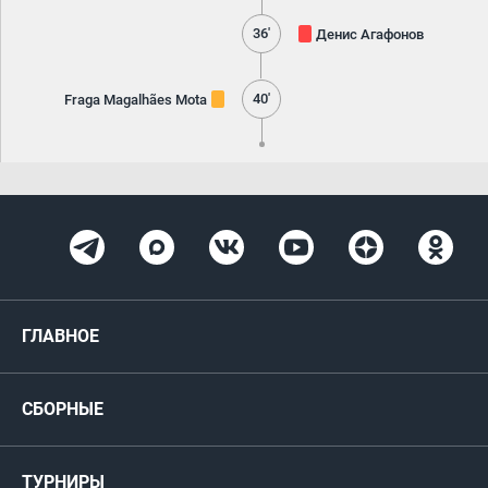
36'
Денис Агафонов
40'
Fraga Magalhães Mota
ГЛАВНОЕ
Новости
СБОРНЫЕ
Медиа
Мужские
ТУРНИРЫ
Карта болельщика