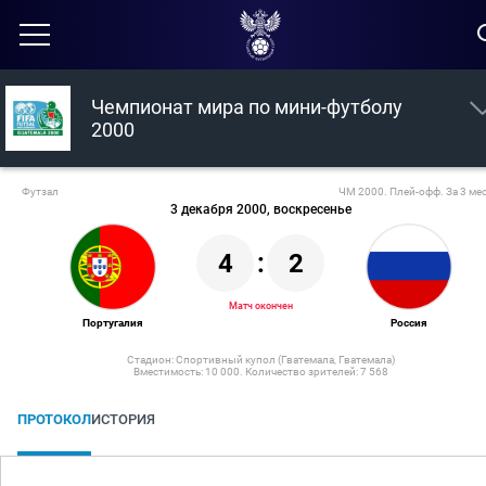
Чемпионат мира по мини-футболу
2000
Футзал
ЧМ 2000. Плей-офф. За 3 ме
3 декабря 2000, воскресенье
4
:
2
Матч окончен
Португалия
Россия
Стадион: Спортивный купол (Гватемала, Гватемала)
Вместимость: 10 000. Количество зрителей: 7 568
ПРОТОКОЛ
ИСТОРИЯ