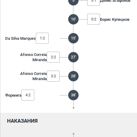
5'
0:1
Денис Агафонов
10'
0:2
Борис Купецков
1:2
15'
Da Silva Marques
Afonso Correia
2:2
27'
Miranda
Afonso Correia
3:2
28'
Miranda
4:2
38'
Формига
НАКАЗАНИЯ