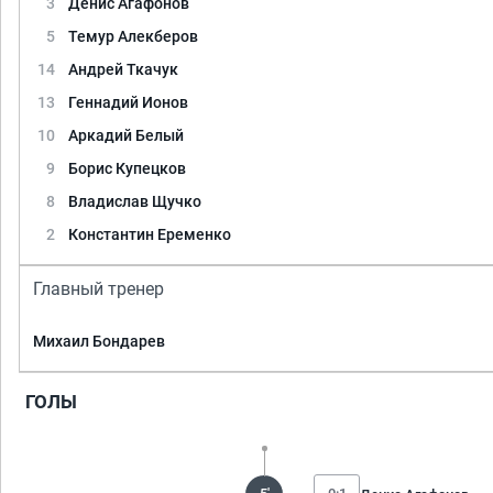
3
Денис Агафонов
5
Темур Алекберов
14
Андрей Ткачук
13
Геннадий Ионов
10
Аркадий Белый
9
Борис Купецков
8
Владислав Щучко
2
Константин Еременко
Главный тренер
Михаил Бондарев
ГОЛЫ