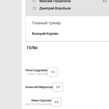
67
Максим Глушенков
63'
20
Дмитрий Воробьев
Главный тренер
Валерий Карпин
ГОЛЫ
Лечи Садулаев
1:0
Иван Сергеев
Алексей Миранчук
2:0
Иван Сергеев
3:0
Дмитрий Баринов