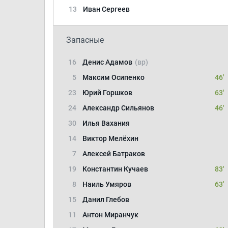
13
Иван Сергеев
Запасные
16
Денис Адамов
(вр)
5
Максим Осипенко
46'
23
Юрий Горшков
63'
24
Александр Сильянов
46'
30
Илья Вахания
14
Виктор Мелёхин
7
Алексей Батраков
19
Константин Кучаев
83'
8
Наиль Умяров
63'
15
Данил Глебов
11
Антон Миранчук