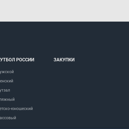
УТБОЛ РОССИИ
ЗАКУПКИ
ужской
енский
утзал
ляжный
етско-юношеский
ассовый