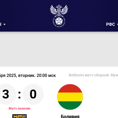
Ы
РФС
ря 2025, вторник. 20:00 мск
BetBoom матч сборной. Му
3
:
0
Матч окончен
Боливия