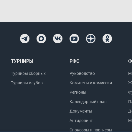
ТУРНИРЫ
РФС
Ф
Турниры сборных
Руководство
М
Турниры клубов
Комитеты и комиссии
Ж
Регионы
Ф
Календарный план
П
Документы
Д
Антидопинг
М
Спонсоры и партнеры