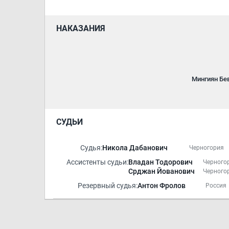
НАКАЗАНИЯ
Мингиян Бе
СУДЬИ
Судья:
Никола Дабанович
Черногория
Ассистенты судьи:
Владан Тодорович
Черного
Срджан Йованович
Черного
Резервный судья:
Антон Фролов
Россия