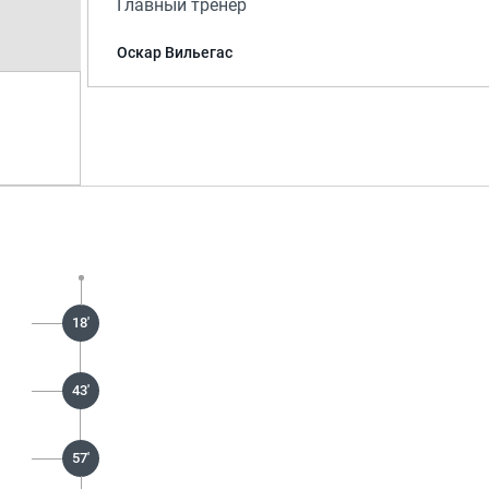
Главный тренер
Оскар Вильегас
18'
43'
57'