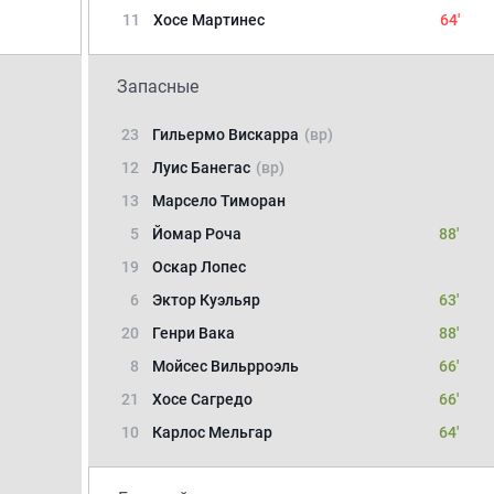
11
Хосе Мартинес
64'
Запасные
23
Гильермо Вискарра
(вр)
12
Луис Банегас
(вр)
13
Марсело Тиморан
5
Йомар Роча
88'
19
Оскар Лопес
6
Эктор Куэльяр
63'
20
Генри Вака
88'
8
Мойсес Вильрроэль
66'
21
Хосе Сагредо
66'
10
Карлос Мельгар
64'