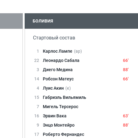
БОЛИВИЯ
Стартовый состав
1
Карлос Лампе
(вр)
22
Леонардо Сабала
66'
3
Диего Медина
88'
14
Робсон Матеус
66'
4
Луис Акин
(к)
15
Габриэль Вильямиль
7
Мигель Терсерос
16
Эрвин Вака
63'
9
Энцо Монтейро
88'
17
Роберто Фернандес