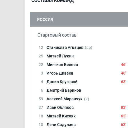
СОСТАВЫ КОМАНД
РОССИЯ
Стартовый состав
12
Станислав Агкацев
(вр)
25
Матвей Лукин
22
Мингиян Бевеев
46'
3
Игорь Дивеев
46'
4
Данил Круговой
63'
6
Дмитрий Баринов
59
Алексей Миранчук
(к)
27
Иван Обляков
83'
18
Матвей Кисляк
63'
10
Лечи Садулаев
63'