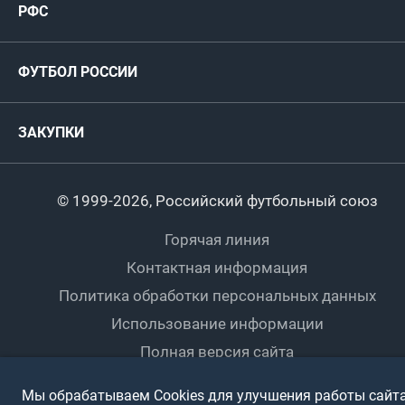
РФС
Футзал
ФИФА/УЕФА
Руководство
Антидопинг
Пляжный футбол
ФУТБОЛ РОССИИ
Международные
Комитеты и комиссии
Спонсоры и партнеры
Титулы и трофеи
Футбол
Женщины
Турниры сборных
ЗАКУПКИ
Регионы
Футзал
Студенты
Турниры клубов
Календарный план
Пляжный
Любители
© 1999-2026, Российский футбольный союз
Документы
Мини-футбол
Спортшколы
Горячая линия
Контактная информация
ПОДА-футбол
Дети
Политика обработки персональных данных
Футбольное двоеборье
Ветераны
Использование информации
Полная версия сайта
Интерактивный
Спортсмены с ОВЗ
Мы обрабатываем Cookies для улучшения работы сайта