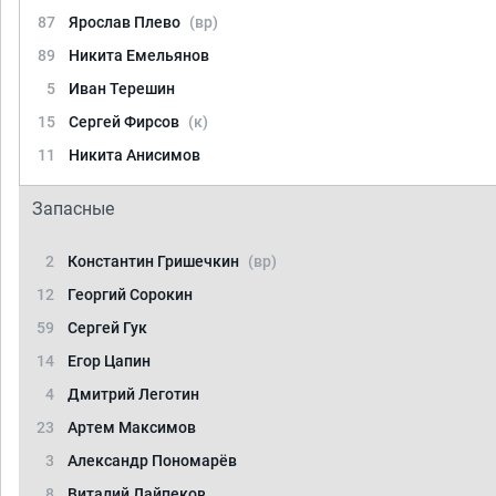
87
Ярослав Плево
(вр)
89
Никита Емельянов
5
Иван Терешин
15
Сергей Фирсов
(к)
11
Никита Анисимов
Запасные
2
Константин Гришечкин
(вр)
12
Георгий Сорокин
59
Сергей Гук
14
Егор Цапин
4
Дмитрий Леготин
23
Артем Максимов
3
Александр Пономарёв
8
Виталий Лайпеков