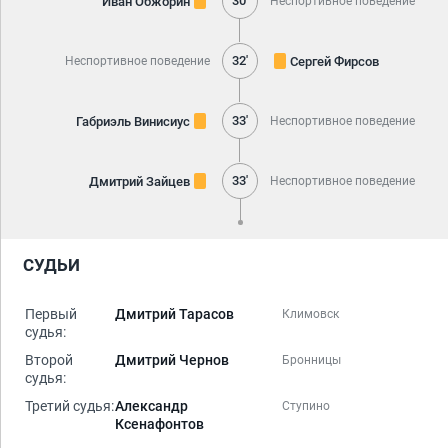
30'
Иван Обжорин
Неспортивное поведение
32'
Сергей Фирсов
Неспортивное поведение
33'
Габриэль Винисиус
Неспортивное поведение
33'
Дмитрий Зайцев
Неспортивное поведение
СУДЬИ
Первый
Дмитрий Тарасов
Климовск
судья:
Второй
Дмитрий Чернов
Бронницы
судья:
Третий судья:
Александр
Ступино
Ксенафонтов