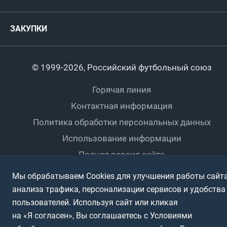
Комитеты и комиссии
Спонсоры и партнеры
Титулы и трофеи
Футбол
Женщины
Турниры сборных
ЗАКУПКИ
Регионы
Футзал
Студенты
Турниры клубов
Календарный план
Пляжный
Любители
© 1999-2026, Российский футбольный союз
Документы
Мини-футбол
Спортшколы
Горячая линия
Контактная информация
ПОДА-футбол
Дети
Политика обработки персональных данных
Футбольное двоеборье
Ветераны
Использование информации
Полная версия сайта
Интерактивный
Спортсмены с ОВЗ
Мы обрабатываем Cookies для улучшения работы сайта
анализа трафика, персонализации сервисов и удобства
пользователей. Используя сайт или кликая
на «Я согласен», Вы соглашаетесь с Условиями