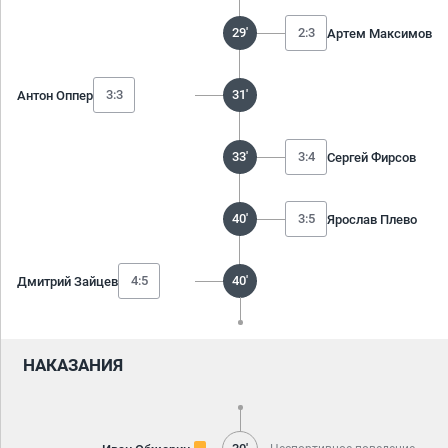
29'
2:3
Артем Максимов
3:3
31'
Антон Оппер
33'
3:4
Сергей Фирсов
40'
3:5
Ярослав Плево
4:5
40'
Дмитрий Зайцев
НАКАЗАНИЯ