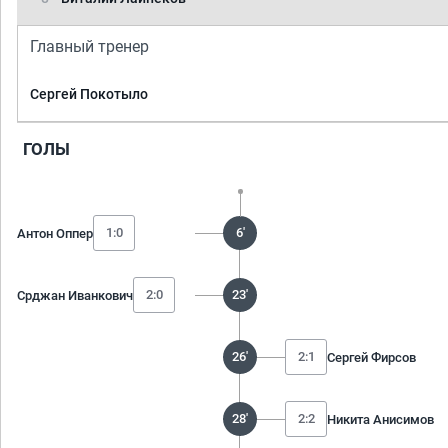
Главный тренер
Сергей Покотыло
ГОЛЫ
1:0
6'
Антон Оппер
2:0
23'
Срджан Иванкович
26'
2:1
Сергей Фирсов
28'
2:2
Никита Анисимов