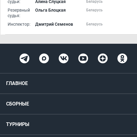
судьи:
Алина Слуцкая
Беларусь
Резервный
Ольга Блоцкая
Беларусь
судья:
Инспектор:
Дмитрий Семенов
Беларусь
ГЛАВНОЕ
Новости
СБОРНЫЕ
Медиа
Мужские
ТУРНИРЫ
Карта болельщика
Женские