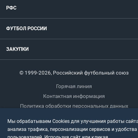
РФС
Пресс-центр
РФС
Футзал
ФИФА/УЕФА
Руководство
Антидопинг
Пляжный футбол
ФУТБОЛ РОССИИ
Международные
Комитеты и комиссии
Спонсоры и партнеры
Титулы и трофеи
Футбол
Женщины
Турниры сборных
ЗАКУПКИ
Регионы
Футзал
Студенты
Турниры клубов
Календарный план
Пляжный
Любители
© 1999-2026, Российский футбольный союз
Документы
Мини-футбол
Спортшколы
Горячая линия
Контактная информация
ПОДА-футбол
Дети
Политика обработки персональных данных
Футбольное двоеборье
Ветераны
Использование информации
Мы обрабатываем Cookies для улучшения работы сайта
Полная версия сайта
Интерактивный
Спортсмены с ОВЗ
анализа трафика, персонализации сервисов и удобства
пользователей. Используя сайт или кликая