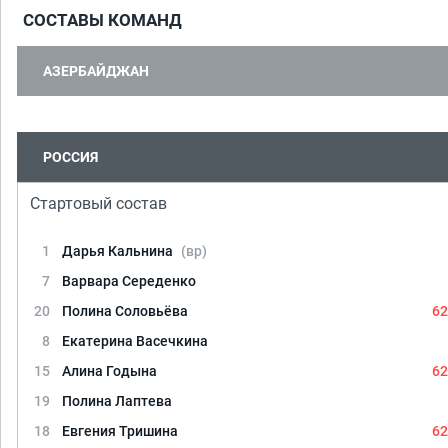
СОСТАВЫ КОМАНД
АЗЕРБАЙДЖАН
РОССИЯ
Стартовый состав
1
Дарья Кальнина
(вр)
7
Варвара Середенко
20
Полина Соловьёва
62
8
Екатерина Васечкина
15
Алина Годына
62
19
Полина Лаптева
18
Евгения Тришина
62