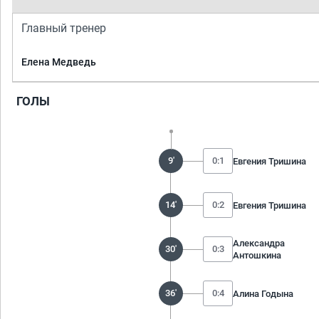
Главный тренер
Елена Медведь
ГОЛЫ
9'
0:1
Евгения Тришина
14'
0:2
Евгения Тришина
Александра
30'
0:3
Антошкина
36'
0:4
Алина Годына