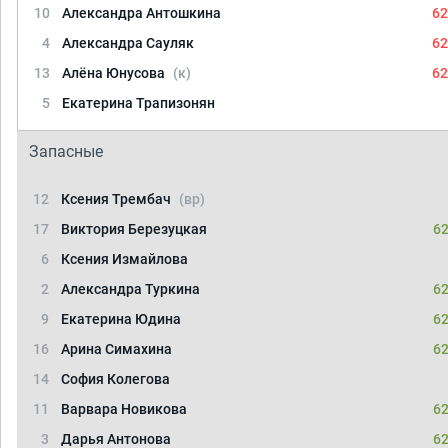
10
Александра Антошкина
62
4
Александра Сауляк
62
13
Алёна Юнусова
(к)
62
5
Екатерина Трапизонян
Запасные
12
Ксения Трембач
(вр)
17
Виктория Березуцкая
62
6
Ксения Измайлова
2
Александра Туркина
62
9
Екатерина Юдина
62
16
Арина Симахина
62
14
София Колегова
11
Варвара Новикова
62
3
Дарья Антонова
62