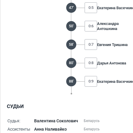
47'
0:5
Екатерина Васечки
Александра
50'
0:6
Антошкина
58'
0:7
Евгения Тришина
80'
0:8
Дарья Антонова
88'
0:9
Екатерина Васечки
СУДЬИ
Судья:
Валентина Соколович
Беларусь
Ассистенты
Анна Наливайко
Беларусь