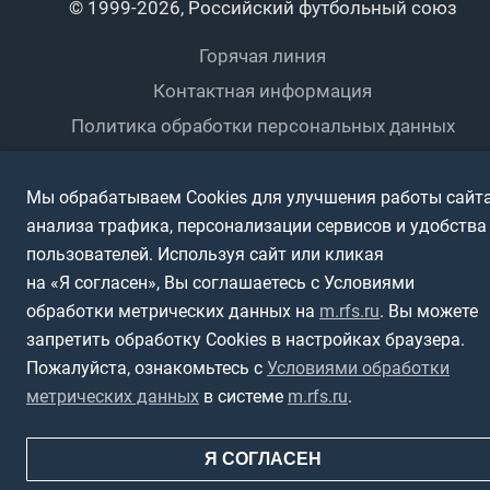
Пляжный
Любители
© 1999-2026, Российский футбольный союз
Документы
Мини-футбол
Спортшколы
Горячая линия
Контактная информация
ПОДА-футбол
Дети
Политика обработки персональных данных
Футбольное двоеборье
Ветераны
Использование информации
Полная версия сайта
Мы обрабатываем Cookies для улучшения работы сайта
Интерактивный
Спортсмены с ОВЗ
анализа трафика, персонализации сервисов и удобства
пользователей. Используя сайт или кликая
на «Я согласен», Вы соглашаетесь с Условиями
обработки метрических данных на
m.rfs.ru
. Вы можете
запретить обработку Cookies в настройках браузера.
Пожалуйста, ознакомьтесь с
Условиями обработки
метрических данных
в системе
m.rfs.ru
.
Я СОГЛАСЕН