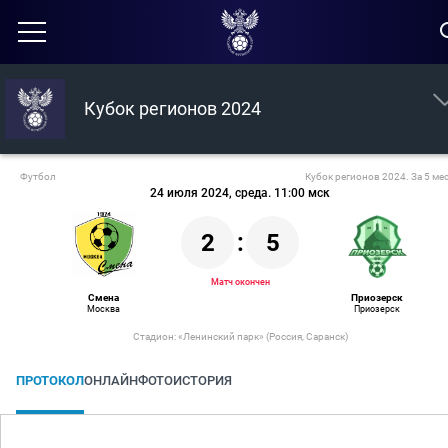
Кубок регионов 2024
Футбол
Кубок регионов 2024. За 5 ме
24 июля 2024, среда. 11:00 мск
2
:
5
Матч окончен
Смена
Приозерск
Москва
Приозерск
Стадион: «​Ленинский парк​»​ (Россия, Саранск)
ПРОТОКОЛ
ОНЛАЙН
ФОТО
ИСТОРИЯ