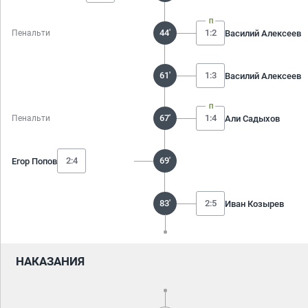
44'
1:2
Василий Алексеев
Пенальти
61'
1:3
Василий Алексеев
67'
1:4
Али Садыхов
Пенальти
2:4
69'
Егор Попов
83'
2:5
Иван Козырев
НАКАЗАНИЯ