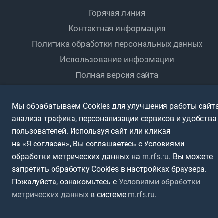
Документы
Мини-футбол
Спортшколы
Горячая линия
Контактная информация
ПОДА-футбол
Дети
Политика обработки персональных данных
Футбольное двоеборье
Ветераны
Использование информации
Полная версия сайта
Интерактивный
Спортсмены с ОВЗ
Мы обрабатываем Cookies для улучшения работы сайта
анализа трафика, персонализации сервисов и удобства
пользователей. Используя сайт или кликая
на «Я согласен», Вы соглашаетесь с Условиями
обработки метрических данных на
m.rfs.ru
. Вы можете
запретить обработку Cookies в настройках браузера.
Пожалуйста, ознакомьтесь с
Условиями обработки
метрических данных
в системе
m.rfs.ru
.