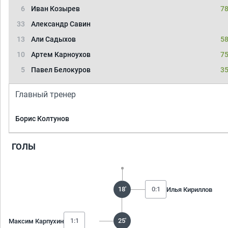
6
Иван Козырев
78
33
Александр Савин
13
Али Садыхов
58
10
Артем Карноухов
75
5
Павел Белокуров
35
Главный тренер
Борис Колтунов
ГОЛЫ
18'
0:1
Илья Кириллов
1:1
25'
Максим Карпухин