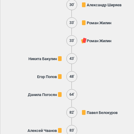
30'
Александр Ширяев
33'
Роман Жилин
33'
Роман Жилин
43'
Никита Бакулин
48'
Егор Попов
64'
Данила Погосян
82'
Павел Белокуров
83'
Алексей Чванов