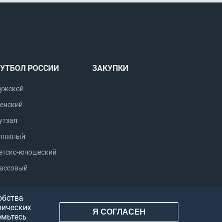
УТБОЛ РОССИИ
ЗАКУПКИ
ужской
енский
утзал
ляжный
етско-юношеский
ассовый
обства
рических
Я СОГЛАСЕН
омьтесь