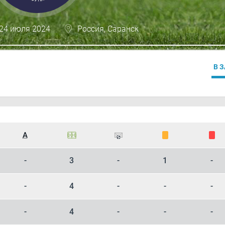
 24 июля 2024
Россия, Саранск
В 
А
-
3
-
1
-
-
4
-
-
-
-
4
-
-
-