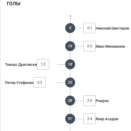
ГОЛЫ
5'
0:1
Николай Шистеров
15'
0:2
Иван Милованов
1:2
18'
Томаш Драговски
2:2
25'
Петер Стефанак
28'
2:3
Ромуло
31'
2:4
Янар Асадов