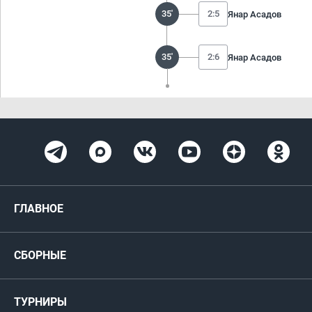
35'
2:5
Янар Асадов
35'
2:6
Янар Асадов
ГЛАВНОЕ
Новости
СБОРНЫЕ
Медиа
Мужские
ТУРНИРЫ
Карта болельщика