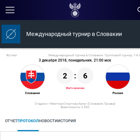
Международный турнир в Словакии
Футзал
Международный турнир в Словакии. Групповой турнир, 1-й 
3 декабря 2018, понедельник. 21:00 мск
2
:
6
Матч окончен
Словакия
Россия
Стадион: «Местска Спортова Хала» (Словакия, Трнава)
Вместимость: 2 500
ОТЧЕТ
ПРОТОКОЛ
НОВОСТИ
ИСТОРИЯ