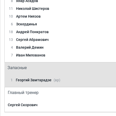
8
Янар Асадов
11
Николай Шистеров
10
Артем Ниязов
6
Эскердинья
18
Андрей Понкратов
13
Сергей Абрамович
4
Валерий Демин
7
Иван Милованов
Запасные
1
Георгий Замтарадзе
(вр)
Главный тренер
Сергей Скорович