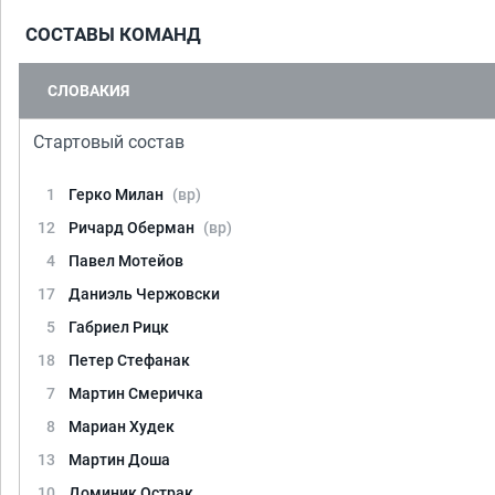
СОСТАВЫ КОМАНД
СЛОВАКИЯ
Стартовый состав
1
Герко Милан
(вр)
12
Ричард Оберман
(вр)
4
Павел Мотейов
17
Даниэль Чержовски
5
Габриел Рицк
18
Петер Стефанак
7
Мартин Смеричка
8
Мариан Худек
13
Мартин Доша
10
Доминик Острак