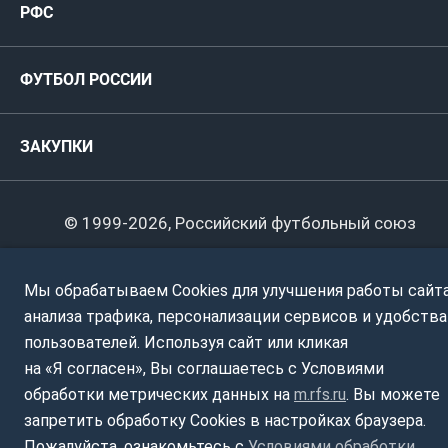
РФС
Футзал
ФИФА/УЕФА
Руководство
Антидопинг
Пляжный футбол
ФУТБОЛ РОССИИ
Международные
Комитеты и комиссии
Спонсоры и партнеры
Титулы и трофеи
Футбол
Женщины
Турниры сборных
ЗАКУПКИ
Регионы
Футзал
Студенты
Турниры клубов
Календарный план
Пляжный
Любители
© 1999-2026, Российский футбольный союз
Документы
Мини-футбол
Спортшколы
Горячая линия
Мы обрабатываем Cookies для улучшения работы сайта
Контактная информация
ПОДА-футбол
Дети
анализа трафика, персонализации сервисов и удобства
Политика обработки персональных данных
пользователей. Используя сайт или кликая
Футбольное двоеборье
Ветераны
Использование информации
на «Я согласен», Вы соглашаетесь с Условиями
обработки метрических данных на
m.rfs.ru
. Вы можете
Полная версия сайта
Интерактивный
Спортсмены с ОВЗ
запретить обработку Cookies в настройках браузера.
Пожалуйста, ознакомьтесь с
Условиями обработки