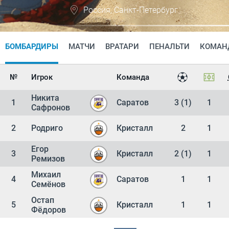
Россия, Санкт-Петербург
БОМБАРДИРЫ
МАТЧИ
ВРАТАРИ
ПЕНАЛЬТИ
КОМАН
№
Игрок
Команда
Никита
1
Саратов
3 (1)
1
Сафронов
2
Родриго
Кристалл
2
1
Егор
3
Кристалл
2 (1)
1
Ремизов
Михаил
4
Саратов
1
1
Семёнов
Остап
5
Кристалл
1
1
Фёдоров